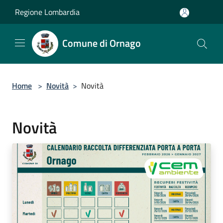
Salta al contenuto principale
Regione Lombardia
Comune di Ornago
Home
>
Novità
>
Novità
Novità