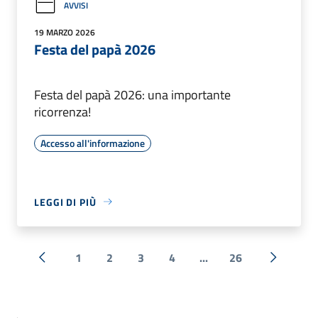
AVVISI
19 MARZO 2026
Festa del papà 2026
Festa del papà 2026: una importante
ricorrenza!
Accesso all'informazione
LEGGI DI PIÙ
1
2
3
4
...
26
« Precedente
Successi