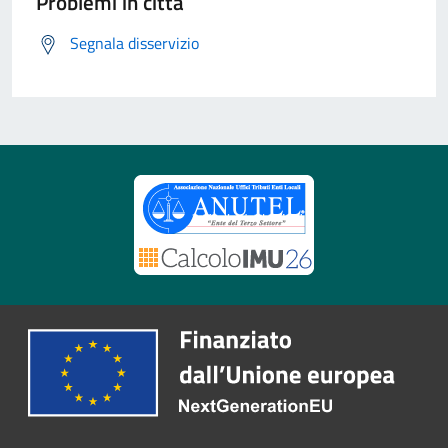
Problemi in città
Segnala disservizio