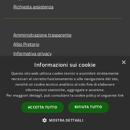
Richiesta assistenza
Amministrazione trasparente
Albo Pretorio
Informativa privacy
×
Note legali
Informazioni sui cookie
Dichiarazione di accessibilità
Questo sito web utilizza cookie tecnici e assimilati strettamente
necessari al corretto funzionamento e alla navigazione del sito,
Obiettivi di accessibilità
nonché un cookie tecnico analitico al solo fine di elaborare
informazioni statistiche, aggregate e anonime.
Per maggiori dettagli, può consultare la cookie policy al seguente
link
RIFIUTA TUTTO
ACCETTA TUTTO
RSS
Copyright © 2026 • Comune di
Accessibilità
Ornago • Powered by
MOSTRA DETTAGLI
Privacy
Municipium
Accesso
•