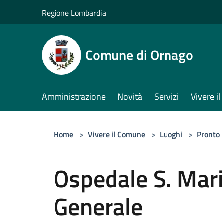
Salta al contenuto principale
Regione Lombardia
Comune di Ornago
Amministrazione
Novità
Servizi
Vivere 
Home
>
Vivere il Comune
>
Luoghi
>
Pronto
Ospedale S. Mari
Generale