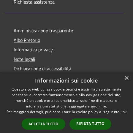
Richiesta assistenza
Amministrazione trasparente
Albo Pretorio
Informativa privacy
Note legali
Dichiarazione di accessibilità
×
Obiettivi di accessibilità
Informazioni sui cookie
Questo sito web utilizza cookie tecnici e assimilati strettamente
necessari al corretto funzionamento e alla navigazione del sito,
nonché un cookie tecnico analitico al solo fine di elaborare
informazioni statistiche, aggregate e anonime.
RSS
Copyright © 2026 • Comune di
Per maggiori dettagli, può consultare la cookie policy al seguente
link
Accessibilità
Ornago • Powered by
Privacy
Municipium
Accesso
•
RIFIUTA TUTTO
ACCETTA TUTTO
Cookie
redazione