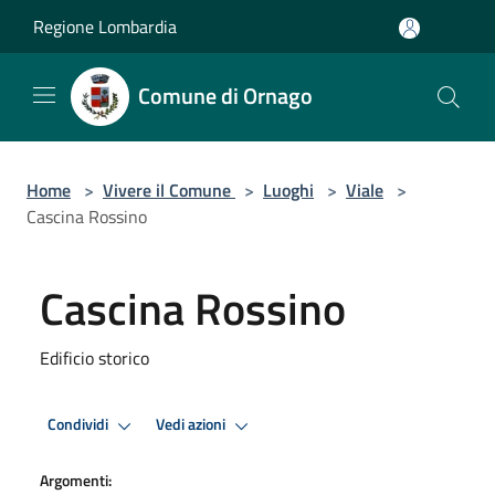
Salta al contenuto principale
Regione Lombardia
Comune di Ornago
Home
>
Vivere il Comune
>
Luoghi
>
Viale
>
Cascina Rossino
Cascina Rossino
Edificio storico
Condividi
Vedi azioni
Argomenti: