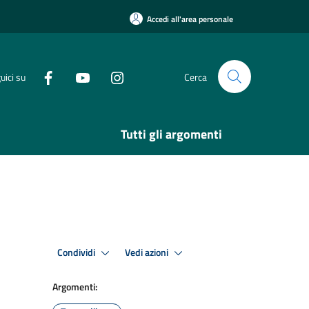
Accedi all'area personale
uici su
Cerca
Tutti gli argomenti
Condividi
Vedi azioni
Argomenti: