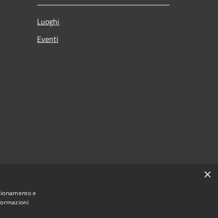
Luoghi
Eventi
×
nzionamento e
nformazioni