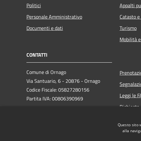
Politici
Appalti pu
Personale Amministrativo
Catasto e
Documenti e dati
Turismo
Mobilità e
CONTATTI
Comune di Ornago
Prenotaz
Via Santuario, 6 - 20876 - Ornago
Segnalazi
Codice Fiscale: 05827280156
Leggi le 
Partita IVA: 00806390969
Richiesta
PEC:
protocollo.comuneornago@postecert.it
Questo sito 
Centralino Unico: 039628631
alla navig