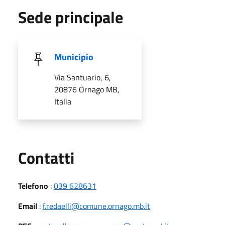
Sede principale
Municipio
Via Santuario, 6,
20876 Ornago MB,
Italia
Utili
Contatti
Telefono
:
039 628631
Email
:
f.redaelli@comune.ornago.mb.it