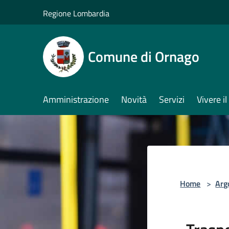
Salta al contenuto principale
Regione Lombardia
Comune di Ornago
Amministrazione
Novità
Servizi
Vivere 
Home
>
Arg