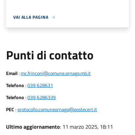
VAI ALLA PAGINA
Punti di contatto
Email
:
mc.frinconi@comune.ornago.mb.it
Telefono
:
039 628631
Telefono
:
039 6286339
PEC
:
protocollo.comuneornago@postecert.it
Ultimo aggiornamento
: 11 marzo 2025, 18:11