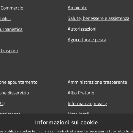
Ambiente
e Commercio
Salute, benessere e assistenza
bblici
Autorizzazioni
 urbanistica
Agricoltura e pesca
 trasporti
ione appuntamento
Amministrazione trasparente
one disservizio
Albo Pretorio
FAQ
Informativa privacy
 assistenza
Note legali
Informazioni sui cookie
Dichiarazione di accessibilità
web utilizza cookie tecnici e assimilati strettamente necessari al corretto fu