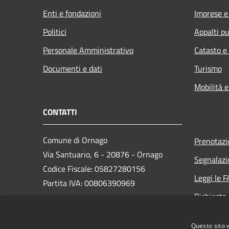
Enti e fondazioni
Imprese 
Politici
Appalti pu
Personale Amministrativo
Catasto e
Documenti e dati
Turismo
Mobilità e
CONTATTI
Comune di Ornago
Prenotaz
Via Santuario, 6 - 20876 - Ornago
Segnalazi
Codice Fiscale: 05827280156
Leggi le 
Partita IVA: 00806390969
Richiesta
PEC:
protocollo.comuneornago@postecert.it
Questo sito 