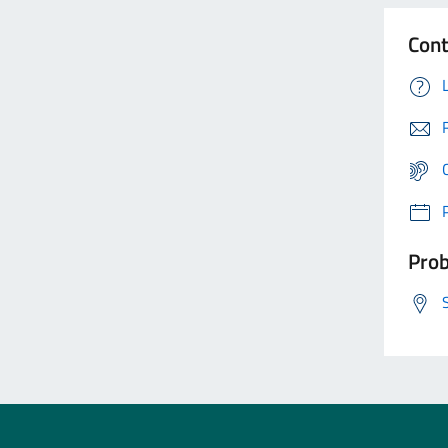
Cont
Prob