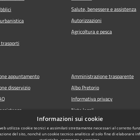
Salute, benessere e assistenza
bblici
Autorizzazioni
 urbanistica
Agricoltura e pesca
 trasporti
ione appuntamento
Amministrazione trasparente
one disservizio
Albo Pretorio
FAQ
Informativa privacy
 assistenza
Note legali
Informazioni sui cookie
Dichiarazione di accessibilità
web utilizza cookie tecnici e assimilati strettamente necessari al corretto fu
Obiettivi di accessibilità
azione del sito, nonché un cookie tecnico analitico al solo fine di elaborare i
statistiche, aggregate e anonime.