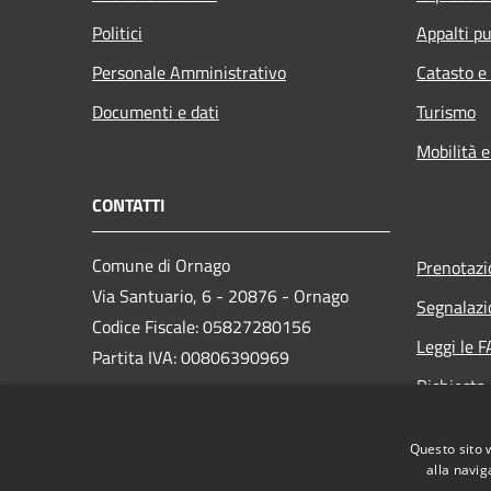
Politici
Appalti pu
Personale Amministrativo
Catasto e
Documenti e dati
Turismo
Mobilità e
CONTATTI
Comune di Ornago
Prenotaz
Via Santuario, 6 - 20876 - Ornago
Segnalazi
Codice Fiscale: 05827280156
Leggi le 
Partita IVA: 00806390969
Richiesta
PEC:
protocollo.comuneornago@postecert.it
Questo sito 
Centralino Unico: 039628631
alla navig