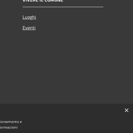
Luoghi
Eventi
×
nzionamento e
nformazioni