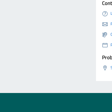
Cont
Prob