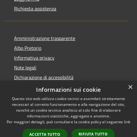
Richiesta assistenza
Amministrazione trasparente
Albo Pretorio
Informativa privacy
Note legali
Dichiarazione di accessibilità
×
Obiettivi di accessibilità
Informazioni sui cookie
Questo sito web utilizza cookie tecnici e assimilati strettamente
necessari al corretto funzionamento e alla navigazione del sito,
nonché un cookie tecnico analitico al solo fine di elaborare
informazioni statistiche, aggregate e anonime.
RSS
Copyright © 2026 • Comune di
Per maggiori dettagli, può consultare la cookie policy al seguente
link
Accessibilità
Ornago • Powered by
Privacy
Municipium
Accesso
•
RIFIUTA TUTTO
ACCETTA TUTTO