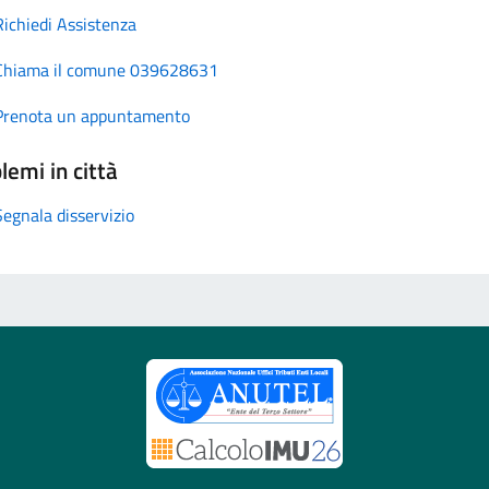
Richiedi Assistenza
Chiama il comune 039628631
Prenota un appuntamento
lemi in città
Segnala disservizio