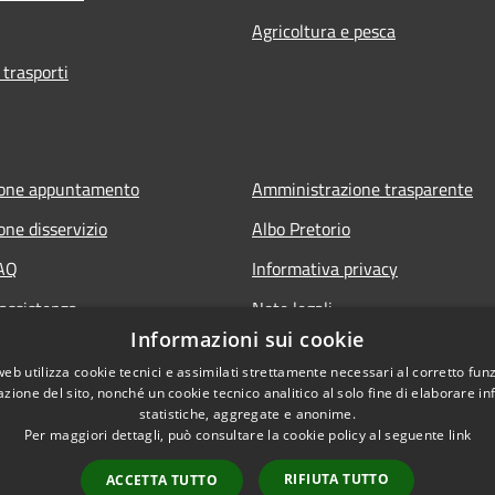
Agricoltura e pesca
 trasporti
ione appuntamento
Amministrazione trasparente
one disservizio
Albo Pretorio
FAQ
Informativa privacy
 assistenza
Note legali
Informazioni sui cookie
Dichiarazione di accessibilità
web utilizza cookie tecnici e assimilati strettamente necessari al corretto fu
Obiettivi di accessibilità
azione del sito, nonché un cookie tecnico analitico al solo fine di elaborare i
statistiche, aggregate e anonime.
Per maggiori dettagli, può consultare la cookie policy al seguente
link
RIFIUTA TUTTO
ACCETTA TUTTO