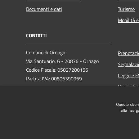
Documenti e dati
Turismo
Mobilità e
CONTATTI
Comune di Ornago
Prenotaz
Via Santuario, 6 - 20876 - Ornago
Segnalazi
Codice Fiscale: 05827280156
Leggi le 
Partita IVA: 00806390969
Richiesta
PEC:
protocollo.comuneornago@postecert.it
Questo sito 
Centralino Unico: 039628631
alla navig