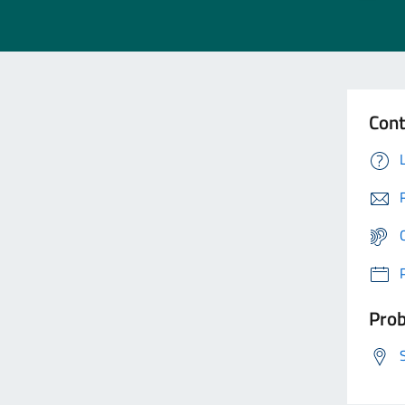
Cont
Prob