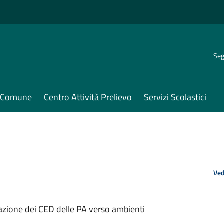
Seg
il Comune
Centro Attività Prelievo
Servizi Scolastici
Ved
azione dei CED delle PA verso ambienti