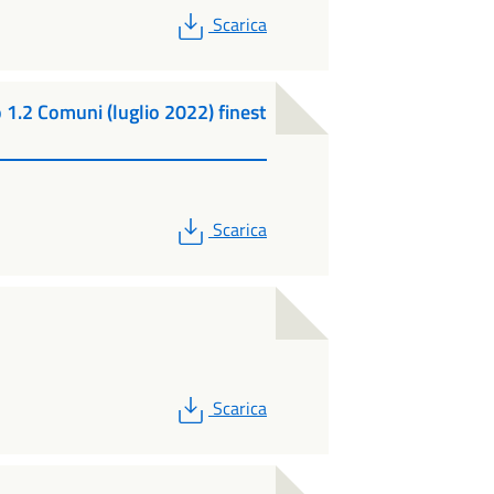
PDF
Scarica
 1.2 Comuni (luglio 2022) finest
PDF
Scarica
PDF
Scarica