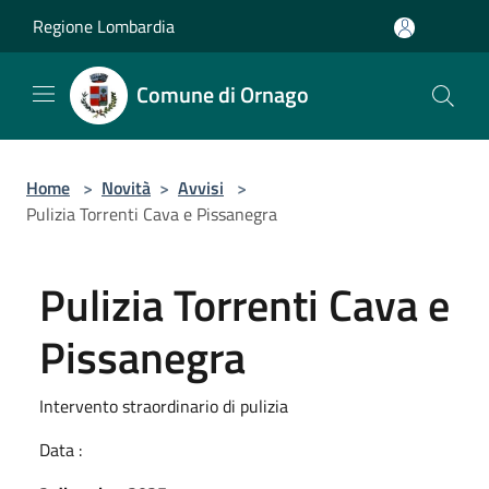
Salta al contenuto principale
Regione Lombardia
Comune di Ornago
Home
>
Novità
>
Avvisi
>
Pulizia Torrenti Cava e Pissanegra
Pulizia Torrenti Cava e
Pissanegra
Intervento straordinario di pulizia
Data :