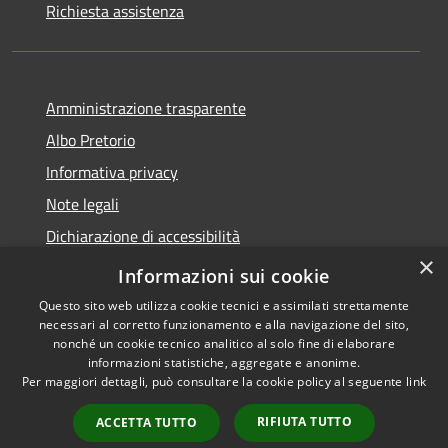
Richiesta assistenza
Amministrazione trasparente
Albo Pretorio
Informativa privacy
Note legali
Dichiarazione di accessibilità
×
Obiettivi di accessibilità
Informazioni sui cookie
Questo sito web utilizza cookie tecnici e assimilati strettamente
necessari al corretto funzionamento e alla navigazione del sito,
nonché un cookie tecnico analitico al solo fine di elaborare
informazioni statistiche, aggregate e anonime.
RSS
Copyright © 2026 • Comune di
Per maggiori dettagli, può consultare la cookie policy al seguente
link
Accessibilità
Ornago • Powered by
Privacy
Municipium
Accesso
•
RIFIUTA TUTTO
ACCETTA TUTTO
Cookie
redazione