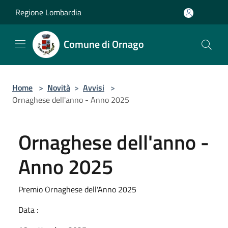
Salta al contenuto principale
Regione Lombardia
Comune di Ornago
Home
>
Novità
>
Avvisi
>
Ornaghese dell'anno - Anno 2025
Ornaghese dell'anno -
Anno 2025
Premio Ornaghese dell'Anno 2025
Data :