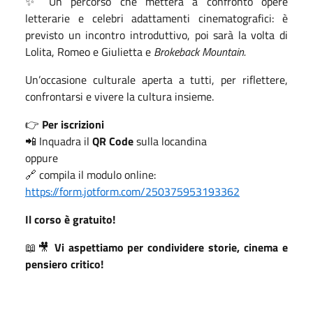
✨ Un percorso che metterà a confronto opere
letterarie e celebri adattamenti cinematografici: è
previsto un incontro introduttivo, poi sarà la volta di
Lolita, Romeo e Giulietta e
Brokeback Mountain.
Un’occasione culturale aperta a tutti, per riflettere,
confrontarsi e vivere la cultura insieme.
👉
Per iscrizioni
📲 Inquadra il
QR Code
sulla locandina
oppure
🔗 compila il modulo online:
https://form.jotform.com/250375953193362
Il corso è gratuito!
📖🎥
Vi aspettiamo per condividere storie, cinema e
pensiero critico!