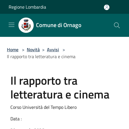
Salta al contenuto principale
Regione Lombardia
Comune di Ornago
Home
>
Novità
>
Avvisi
>
Il rapporto tra letteratura e cinema
Il rapporto tra
letteratura e cinema
Corso Università del Tempo Libero
Data :