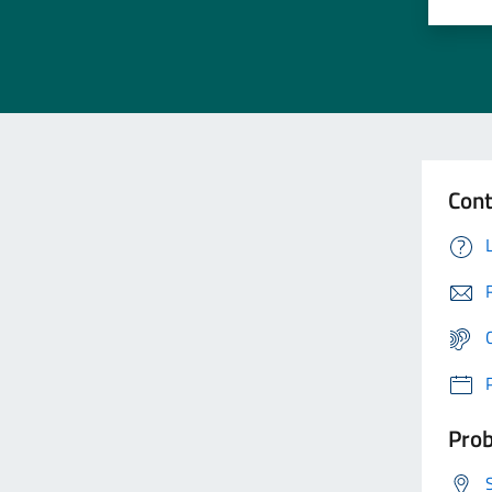
Cont
Prob