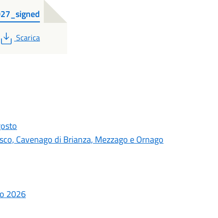
027_signed
PDF
Scarica
gosto
usco, Cavenago di Brianza, Mezzago e Ornago
gno 2026