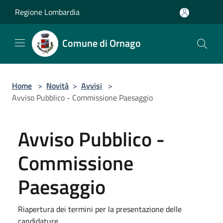
Salta al contenuto principale
Regione Lombardia
Comune di Ornago
Home
>
Novità
>
Avvisi
>
Avviso Pubblico - Commissione Paesaggio
Avviso Pubblico -
Commissione
Paesaggio
Riapertura dei termini per la presentazione delle
candidature