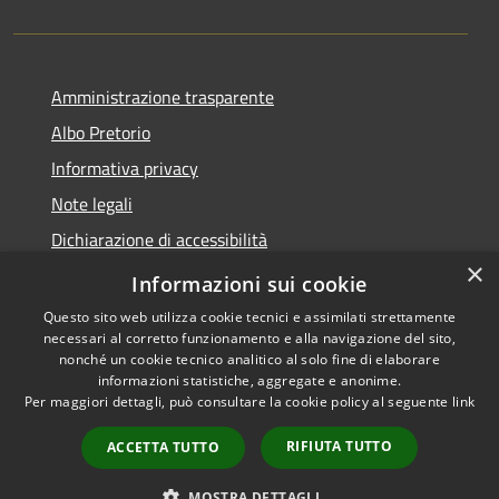
Amministrazione trasparente
Albo Pretorio
Informativa privacy
Note legali
Dichiarazione di accessibilità
×
Obiettivi di accessibilità
Informazioni sui cookie
Questo sito web utilizza cookie tecnici e assimilati strettamente
necessari al corretto funzionamento e alla navigazione del sito,
nonché un cookie tecnico analitico al solo fine di elaborare
informazioni statistiche, aggregate e anonime.
RSS
Copyright © 2026 • Comune di
Per maggiori dettagli, può consultare la cookie policy al seguente
link
Accessibilità
Ornago • Powered by
Privacy
Municipium
Accesso
•
RIFIUTA TUTTO
ACCETTA TUTTO
Cookie
redazione
Mappa del sito
MOSTRA DETTAGLI