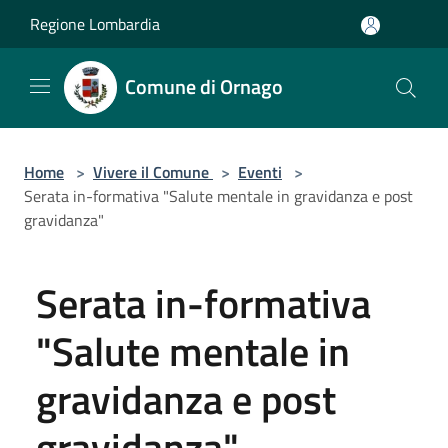
Salta al contenuto principale
Regione Lombardia
Comune di Ornago
Home
>
Vivere il Comune
>
Eventi
>
Serata in-formativa "Salute mentale in gravidanza e post
gravidanza"
Serata in-formativa
"Salute mentale in
gravidanza e post
gravidanza"