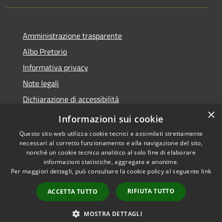
Amministrazione trasparente
Albo Pretorio
Informativa privacy
Note legali
Dichiarazione di accessibilità
×
Obiettivi di accessibilità
Informazioni sui cookie
Questo sito web utilizza cookie tecnici e assimilati strettamente
necessari al corretto funzionamento e alla navigazione del sito,
nonché un cookie tecnico analitico al solo fine di elaborare
informazioni statistiche, aggregate e anonime.
RSS
Copyright © 2026 • Comune di
Per maggiori dettagli, può consultare la cookie policy al seguente
link
Accessibilità
Ornago • Powered by
Privacy
Municipium
Accesso
•
RIFIUTA TUTTO
ACCETTA TUTTO
Cookie
redazione
Mappa del sito
MOSTRA DETTAGLI